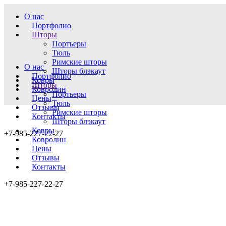
О нас
Портфолио
Шторы
Портьеры
Тюль
Римские шторы
О нас
Шторы блэкаут
Портфолио
Ковры
Шторы
Ковролин
Портьеры
Цены
Тюль
Отзывы
Римские шторы
Контакты
Шторы блэкаут
Ковры
+7-985-227-22-27
Ковролин
Цены
Отзывы
Контакты
+7-985-227-22-27