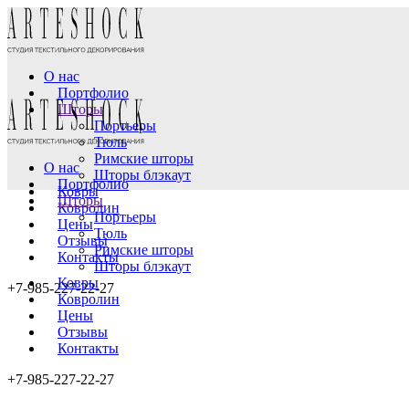
О нас
Портфолио
Шторы
Портьеры
Тюль
Римские шторы
О нас
Шторы блэкаут
Портфолио
Ковры
Шторы
Ковролин
Портьеры
Цены
Тюль
Отзывы
Римские шторы
Контакты
Шторы блэкаут
Ковры
+7-985-227-22-27
Ковролин
Цены
Отзывы
Контакты
+7-985-227-22-27