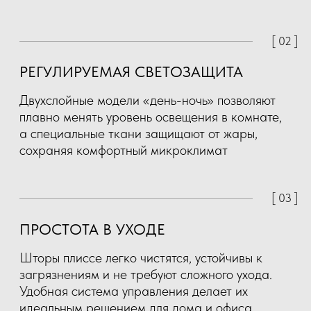
+7 (985) 227-22-27
info@arteshock.ru
Вдохновляйтесь c Артешок!
INSTA →
КАНАЛ В MAX →
ГРУППА ВКОНТАКТЕ →
YOUTUBE →
ТЕЛЕГРАМ КАНАЛ →
PINTEREST →