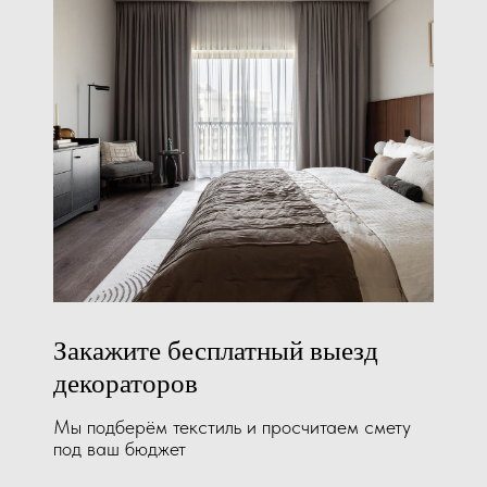
[ 01 ]
КОМПАКТНОСТЬ
Шторы плиссе подходят для окон любой
Закажите бесплатный выезд
формы и размера, включая арочные,
мансардные и панорамные. Благодаря
декораторов
складчатой структуре они занимают минимум
места и выглядят стильно
Мы подберём текстиль и просчитаем смету
под ваш бюджет
[ 02 ]