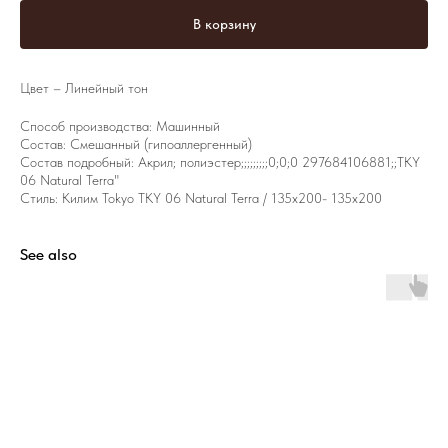
В корзину
Цвет – Линейный тон
Способ производства: Машинный
Состав: Смешанный (гипоаллергенный)
Состав подробный: Акрил; полиэстер;;;;;;;;;0;0;0 297684106881;;TKY
06 Natural Terra"
Стиль: Килим Tokyo TKY 06 Natural Terra / 135х200- 135х200
See also