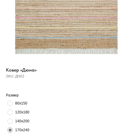
Ковер «Дюна»
SKU:
ДН02
Размер
80х150
120х180
140х200
170х240