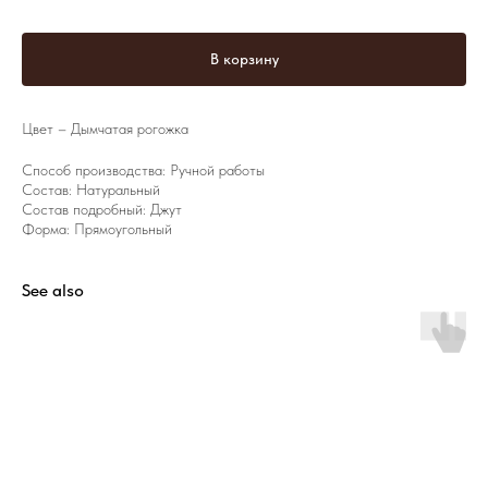
В корзину
Цвет – Дымчатая рогожка
Способ производства: Ручной работы
Состав: Натуральный
Состав подробный: Джут
Форма: Прямоугольный
See also