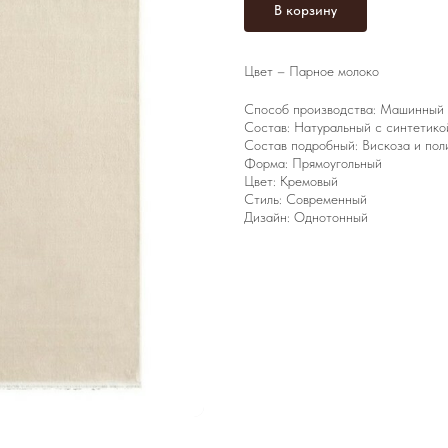
В корзину
Цвет – Парное молоко
Способ производства: Машинный
Состав: Натуральный с синтетико
Состав подробный: Вискоза и пол
Форма: Прямоугольный
Цвет: Кремовый
Стиль: Современный
Дизайн: Однотонный