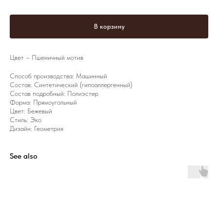
В корзину
Цвет – Пшеничный мотив
Способ производства: Машинный
Состав: Синтетический (гипоаллергенный)
Состав подробный: Полиэстер
Форма: Прямоугольный
Цвет: Бежевый
Стиль: Эко
Дизайн: Геометрия
See also