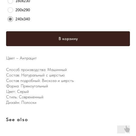
160х230
200х290
240х340
В корзину
Цвет – Антрацит
Способ производства: Машинный
Состав: Натуральный с шерстью
Состав подробный: Вискоза и шерсть
Форма: Прямоугольный
Цвет: Серый
Стиль: Современный
Дизайн: Полоски
See also