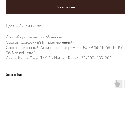
В корзину
Цвет – Линейный тон
Способ производства: Машинный
Состав: Смешанный (гипоаллергенный)
Состав подробный: Акрил; полиэстер;;;;;;;;;0;0;0 297684106881;;TKY
06 Natural Terra"
Стиль: Килим Tokyo TKY 06 Natural Terra / 135х200- 135х200
See also