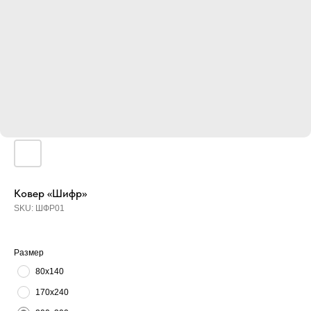
Ковер «Шифр»
SKU:
ШФР01
Размер
80х140
170х240