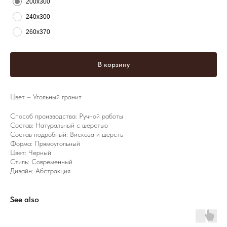
200х300
240х300
260х370
В корзину
Цвет – Угольный гранит
Способ производства: Ручной работы
Состав: Натуральный с шерстью
Состав подробный: Вискоза и шерсть
Форма: Прямоугольный
Цвет: Черный
Стиль: Современный
Дизайн: Абстракция
See also