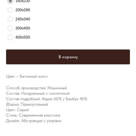
160х230
200х290
240х340
300х400
400х500
В корзину
Цвет – Бетонный холст
Способ производства: Машинный
Состав: Натуральный с синтетикой
Состав подробный: Акрил 60% / Бамбук 40%
Форма: Прямоугольный
Цвет: Серый
Стиль: Современная классика
Дизайн: Абстракция с узорами