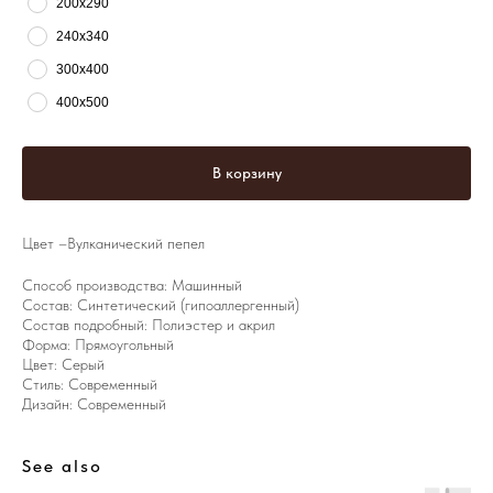
200х290
240х340
300х400
400х500
В корзину
Цвет –Вулканический пепел
Способ производства: Машинный
Состав: Синтетический (гипоаллергенный)
Состав подробный: Полиэстер и акрил
Форма: Прямоугольный
Цвет: Серый
Стиль: Современный
Дизайн: Современный
See also