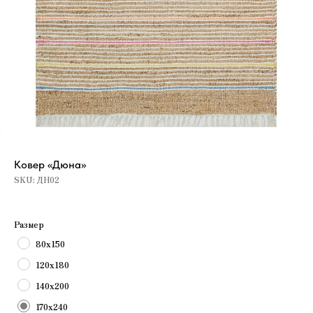
Ковер «Дюна»
SKU:
ДН02
Размер
80х150
120х180
140х200
170х240