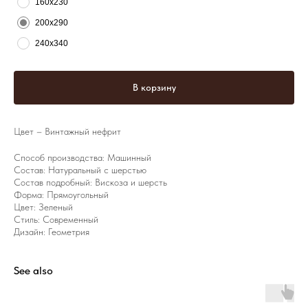
160х230
200х290
240х340
В корзину
Цвет – Винтажный нефрит
Способ производства: Машинный
Состав: Натуральный с шерстью
Состав подробный: Вискоза и шерсть
Форма: Прямоугольный
Цвет: Зеленый
Стиль: Современный
Дизайн: Геометрия
See also