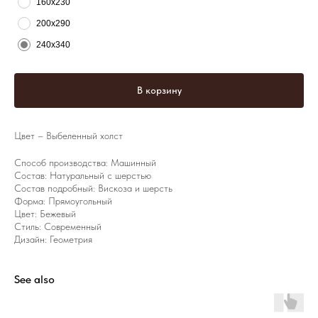
160х230
200х290
240х340
В корзину
Цвет – Выбеленный холст
Способ производства: Машинный
Состав: Натуральный с шерстью
Состав подробный: Вискоза и шерсть
Форма: Прямоугольный
Цвет: Бежевый
Стиль: Современный
Дизайн: Геометрия
See also