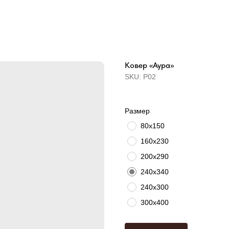
Ковер «Аура»
SKU:
Р02
Размер
80х150
160х230
200х290
240х340
240x300
300х400