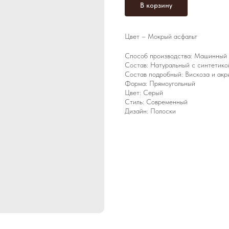
В корзину
Цвет – Мокрый асфальт
Способ производства: Машинный
Состав: Натуральный с синтетико
Состав подробный: Вискоза и акр
Форма: Прямоугольный
Цвет: Серый
Стиль: Современный
Дизайн: Полоски