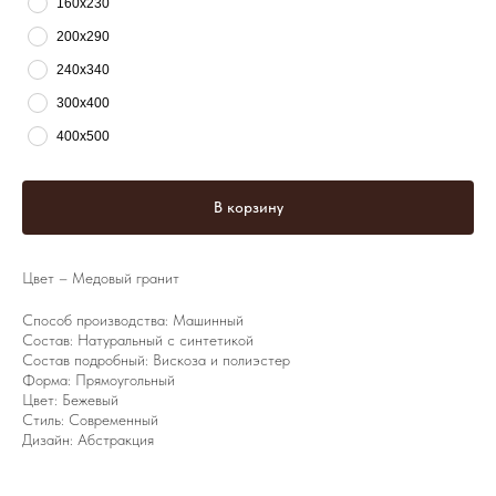
160х230
200х290
240х340
300х400
400х500
В корзину
Цвет – Медовый гранит
Способ производства: Машинный
Состав: Натуральный с синтетикой
Состав подробный: Вискоза и полиэстер
Форма: Прямоугольный
Цвет: Бежевый
Стиль: Современный
Дизайн: Абстракция