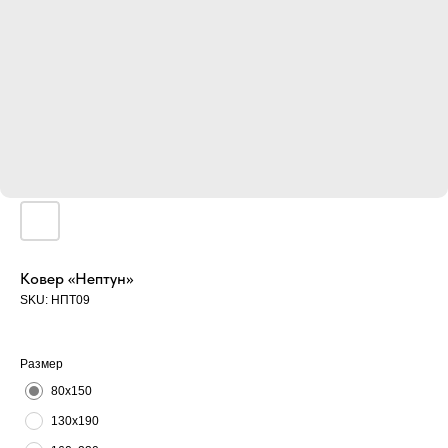
Ковер «Нептун»
SKU:
НПТ09
Размер
80х150
130х190