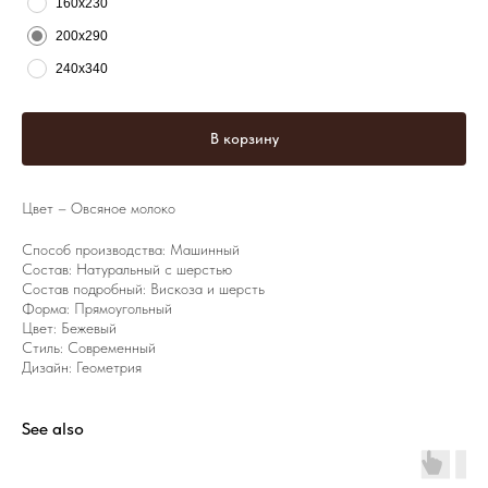
160х230
200х290
240х340
В корзину
Цвет – Овсяное молоко
Способ производства: Машинный
Состав: Натуральный с шерстью
Состав подробный: Вискоза и шерсть
Форма: Прямоугольный
Цвет: Бежевый
Стиль: Современный
Дизайн: Геометрия
See also