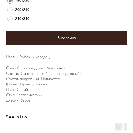
160х230
200х290
240х340
В корзину
Цвет – Глубокий колодец
Способ производства: Машинный
Состав: Синтетический (гипоаллергенный)
Состав подробный: Полиэстер
Форма: Прямоугольный
Цвет: Синий
Стиль: Классический
Дизайн: Узоры
See also