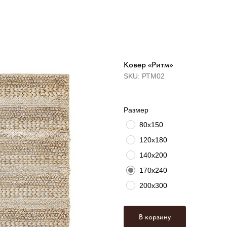
Ковер «Ритм»
SKU:
РТМ02
Размер
80х150
120х180
140х200
170х240
200х300
В корзину