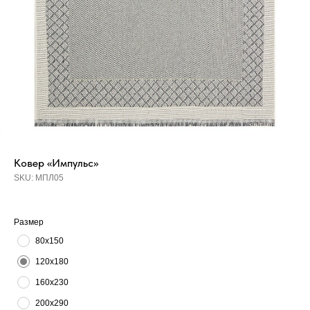
Ковер «Импульс»
SKU:
МПЛ05
Размер
80х150
120х180
160х230
200х290