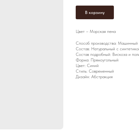
В корзину
Цвет – Морская пена
Способ производства: Машинный
Состав: Натуральный с синтетико
Состав подробный: Вискоза и пол
Форма: Прямоугольный
Цвет: Синий
Стиль: Современный
Дизайн: Абстракция