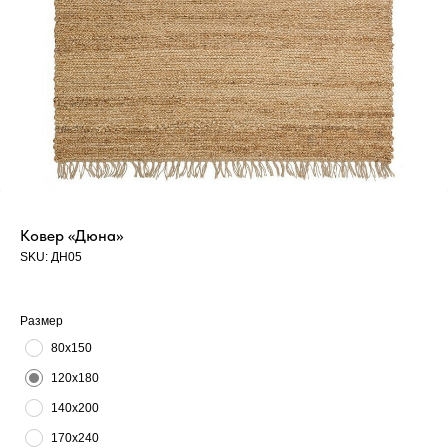
Ковер «Дюна»
SKU:
ДН05
Размер
80х150
120х180
140х200
170х240