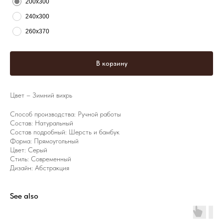
200х300
240x300
260х370
В корзину
Цвет – Зимний вихрь
Способ производства: Ручной работы
Состав: Натуральный
Состав подробный: Шерсть и бамбук
Форма: Прямоугольный
Цвет: Серый
Стиль: Современный
Дизайн: Абстракция
See also