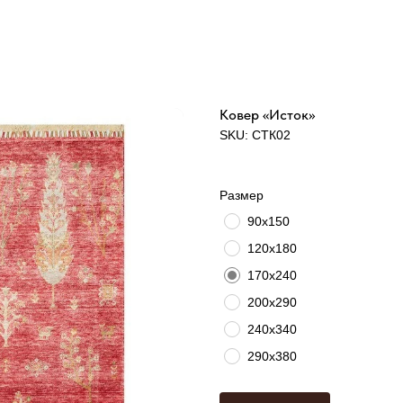
Ковер «Исток»
SKU:
СТК02
Размер
90х150
120х180
170х240
200х290
240х340
290x380