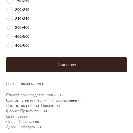
160х230
200х290
240х340
300х400
400х500
400х600
В корзину
Цвет – Дикий мрамор
Способ производства: Машинный
Состав: Синтетический (гипоаллергенный)
Состав подробный: Полиэстер
Форма: Прямоугольный
Цвет: Серый
Стиль: Современный
Дизайн: Абстракция