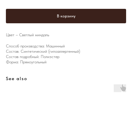
В корзину
Цвет – Светлый миндаль
Способ производства: Машинный
Состав: Синтетический (гипоаллергенный)
Состав подробный: Полиэстер
Форма: Прямоугольный
See also