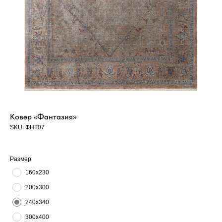
Ковер «Фантазия»
SKU:
ФНТ07
Размер
160х230
200х300
240х340
300х400