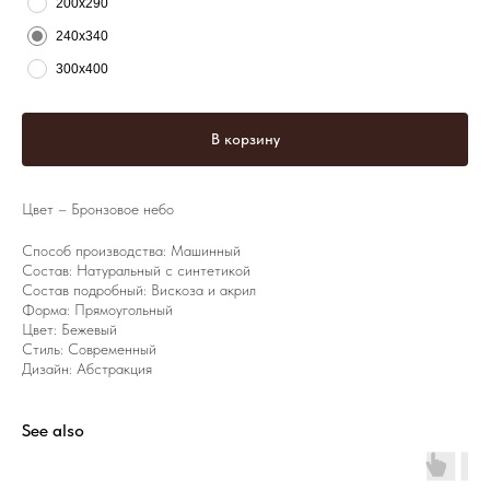
200х290
240х340
300х400
В корзину
Цвет – Бронзовое небо
Способ производства: Машинный
Состав: Натуральный с синтетикой
Состав подробный: Вискоза и акрил
Форма: Прямоугольный
Цвет: Бежевый
Стиль: Современный
Дизайн: Абстракция
See also