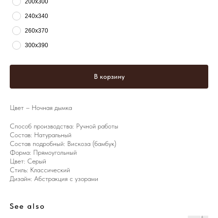
200х300
240х340
260х370
300х390
В корзину
Цвет – Ночная дымка
Способ производства: Ручной работы
Состав: Натуральный
Состав подробный: Вискоза (бамбук)
Форма: Прямоугольный
Цвет: Серый
Стиль: Классический
Дизайн: Абстракция с узорами
See also