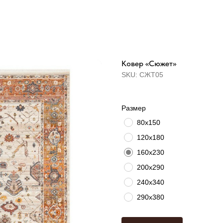
Ковер «Сюжет»
SKU:
СЖТ05
Размер
80х150
120х180
160х230
200х290
240х340
290x380