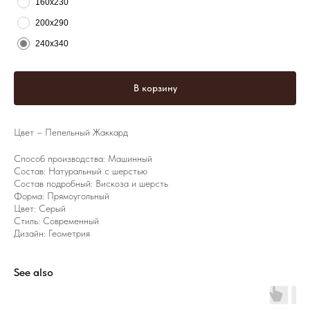
160х230
200х290
240х340
В корзину
Цвет – Пепельный Жаккард
Способ производства: Машинный
Состав: Натуральный с шерстью
Состав подробный: Вискоза и шерсть
Форма: Прямоугольный
Цвет: Серый
Стиль: Современный
Дизайн: Геометрия
See also