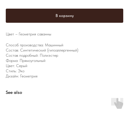
В корзину
Цвет – Геометрия саванны
Способ производства: Машинный
Состав: Синтетический (гипоаллергенный)
Состав подробный: Полиэстер
Форма: Прямоугольный
Цвет: Серый
Стиль: Эко
Дизайн: Геометрия
See also