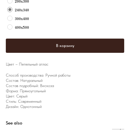
200х300
240х340
300х400
400х500
В корзину
Цвет – Пепельный атлас
Способ производства: Ручной работы
Состав: Натуральный
Состав подробный: Вискоза
Форма: Прямоугольный
Цвет: Серый
Стиль: Современный
Дизайн: Однотонный
See also