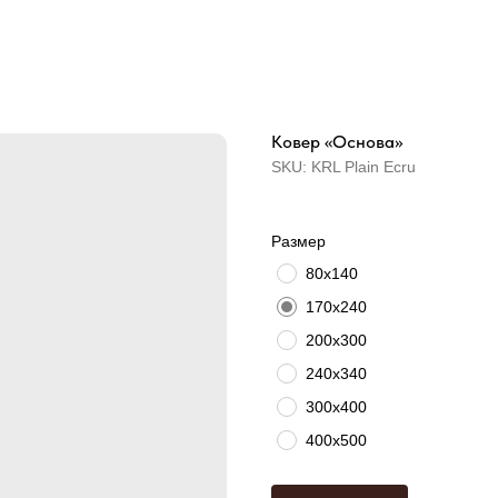
Ковер «Основа»
SKU:
KRL Plain Ecru
Размер
80х140
170х240
200х300
240х340
300х400
400х500