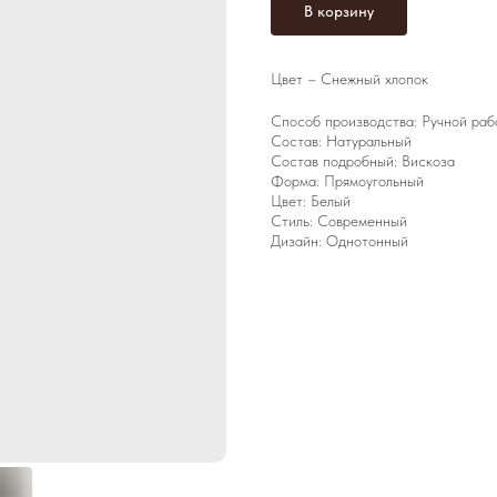
В корзину
Цвет – Снежный хлопок
Способ производства: Ручной раб
Состав: Натуральный
Состав подробный: Вискоза
Форма: Прямоугольный
Цвет: Белый
Стиль: Современный
Дизайн: Однотонный