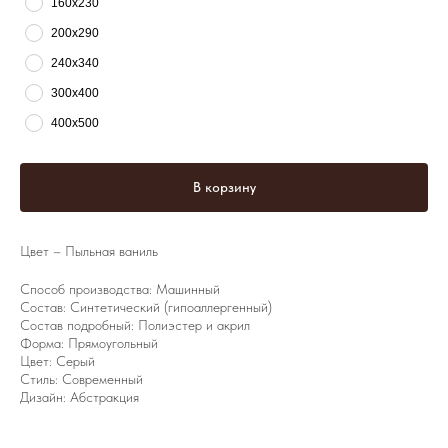
160х230
200х290
240х340
300х400
400х500
В корзину
Цвет – Пыльная ваниль
Способ производства: Машинный
Состав: Синтетический (гипоаллергенный)
Состав подробный: Полиэстер и акрил
Форма: Прямоугольный
Цвет: Серый
Стиль: Современный
Дизайн: Абстракция