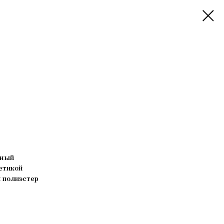
нный
етикой
и полиэстер